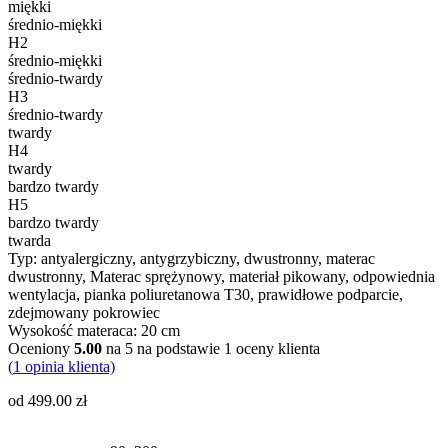
miękki
średnio-miękki
H2
średnio-miękki
średnio-twardy
H3
średnio-twardy
twardy
H4
twardy
bardzo twardy
H5
bardzo twardy
twarda
Typ:
antyalergiczny, antygrzybiczny, dwustronny, materac
dwustronny, Materac sprężynowy, materiał pikowany, odpowiednia
wentylacja, pianka poliuretanowa T30, prawidłowe podparcie,
zdejmowany pokrowiec
Wysokość materaca:
20 cm
Oceniony
5.00
na 5 na podstawie
1
oceny klienta
(
1
opinia klienta)
od
499.00
zł