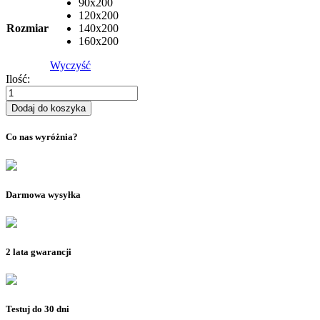
90x200
120x200
Rozmiar
140x200
160x200
Wyczyść
Ilość:
ilość
Materac
Dodaj do koszyka
sprężynowy
BLANCO
Co nas wyróżnia?
Darmowa wysyłka
2 lata gwarancji
Testuj do 30 dni