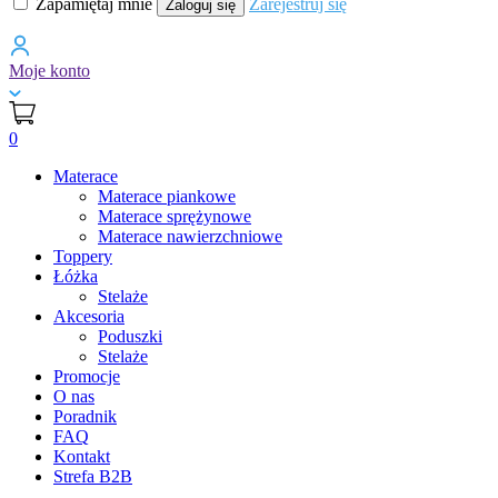
Zapamiętaj mnie
Zarejestruj się
Zaloguj się
Moje konto
0
Materace
Materace piankowe
Materace sprężynowe
Materace nawierzchniowe
Toppery
Łóżka
Stelaże
Akcesoria
Poduszki
Stelaże
Promocje
O nas
Poradnik
FAQ
Kontakt
Strefa B2B